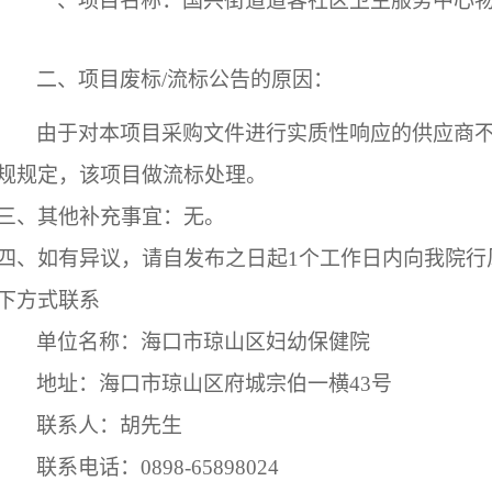
一、项目名称：
国兴街道道客社区卫生服务中心
二、项目废标
/流标公告的原因：
由于对本项目采
购
文件进行实质性响应的供应商
规规定，
该项目做流标处理
。
三、
其他补充事宜：无。
四、如有异议
，
请自发布之日起
1个工作日内向我院行
下方式联系
单位名称：海口市琼山区妇幼保健院
地址：海口市琼山区府城宗伯一横
43号
联系人：胡先生
联系电话：
0898-65898024