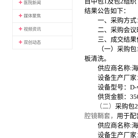
目中包1及包2组
医院新闻
结果公告如下：
媒体聚焦
一、采购方式
二、采购会议时
视频资讯
三、成交结果
双创动态
（一）采购包
板清洗。
供应商名称:
设备生产厂家
设备型号：D-wa
供货金额：350
（二）
采购包2
腔镜鞘套，
用于配
供应商名称:
设备生产厂家