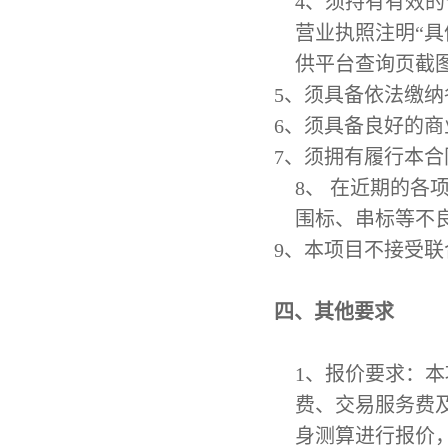
4、
须持有有效的
营业执照注明
“
供平台查询页截
5、
须具备依法缴纳
6、
须具备良好的商
7、
须拥有履行本合
8、
在近期的各
围标、串标等不
9、
本项目不接受联
四、其他要求
1
、
报价要求：本
费、交易服务费
身测算进行报价