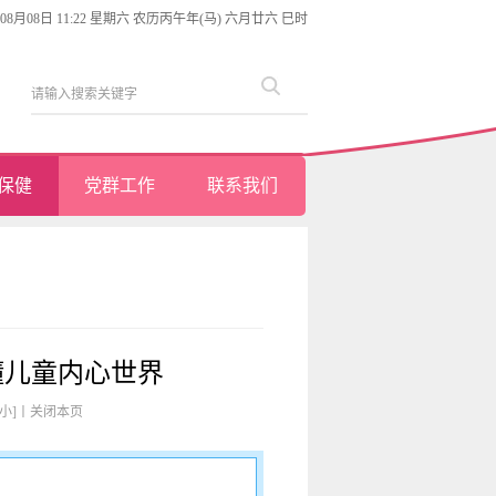
年08月08日 11:22 星期六 农历丙午年(马) 六月廿六 巳时
保健
党群工作
联系我们
懂儿童内心世界
[小]
丨
关闭本页