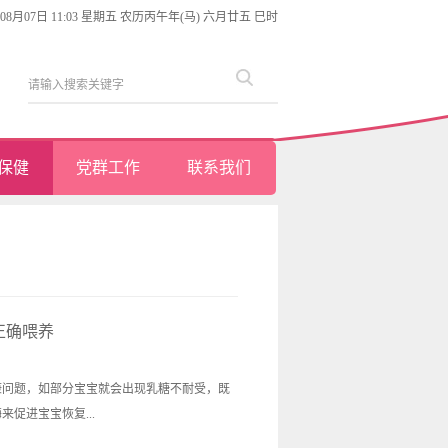
年08月07日 11:03 星期五 农历丙午年(马) 六月廿五 巳时
保健
党群工作
联系我们
正确喂养
康问题，如部分宝宝就会出现乳糖不耐受，既
促进宝宝恢复...