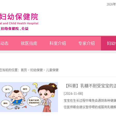
2026
闻动态
就医指南
科室介绍
专家介绍
妇幼
您当前的位置：
首页
>
妇幼保健
>
儿童保健
【科普】乳糖不耐受宝宝的
[2024-11-08]
宝宝在生长过程中难免会遇到各种健
往医师都会建议暂停喂奶或服用乳糖酶来