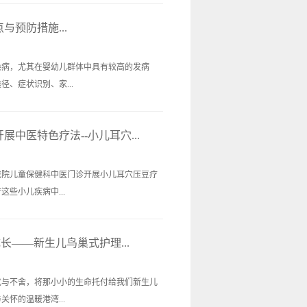
预防措施...
染病，尤其在婴幼儿群体中具有较高的发病
、症状识别、家...
中医特色疗法--小儿耳穴...
我院儿童保健科中医门诊开展小儿耳穴压豆疗
些小儿疾病中...
长——新生儿鸟巢式护理...
忧与不舍，将那小小的生命托付给我们新生儿
怀的温暖港湾...