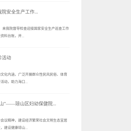
院安全生产工作...
行，来我院督导检查迎接国家安全生产巡查工作
料台账，并...
诊活动
的文化内涵，广泛开展群众性民风民俗、体育
动，助力海口...
”——琼山区妇幼保健院...
会会议精神，建设经济繁荣社会文明生态宜居
建设健康琼山...