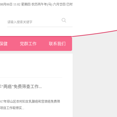
年08月06日 11:02 星期四 农历丙午年(马) 六月廿四 巳时
保健
党群工作
联系我们
“两癌”免费筛查工作...
017年琼山区农村妇女乳腺癌和宫颈癌免费筛
目工作取得实...