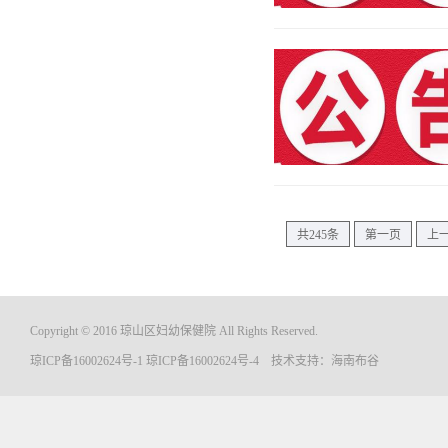
共245条
第一页
上
Copyright © 2016 琼山区妇幼保健院 All Rights Reserved.
琼ICP备16002624号-1
琼ICP备16002624号-4
技术支持：
海南布谷